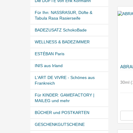
Die DÜFTE von Erik Kormann
Für Ihn: NASSRASUR, Düfte &
Tabula Rasa Rasierseife
BADEZUSATZ SchokoBade
WELLNESS & BADEZIMMER
ESTÉBAN Paris
INIS aus Irland
ABRA
L'ART DE VIVRE - Schönes aus
30ml (
Frankreich
Für KINDER: GAMEFACTORY |
MAILEG und mehr
BÜCHER und POSTKARTEN
GESCHENKGUTSCHEINE