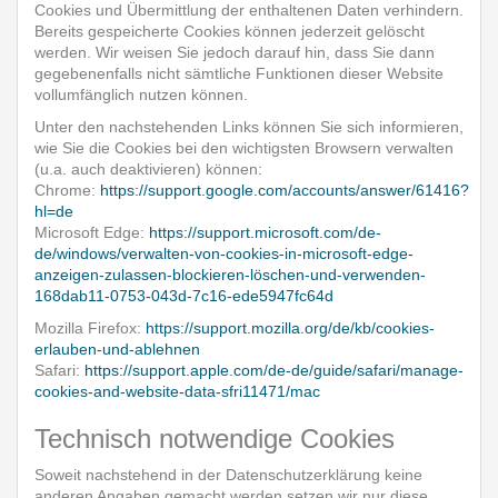
Cookies und Übermittlung der enthaltenen Daten verhindern.
Bereits gespeicherte Cookies können jederzeit gelöscht
werden. Wir weisen Sie jedoch darauf hin, dass Sie dann
gegebenenfalls nicht sämtliche Funktionen dieser Website
vollumfänglich nutzen können.
Unter den nachstehenden Links können Sie sich informieren,
wie Sie die Cookies bei den wichtigsten Browsern verwalten
(u.a. auch deaktivieren) können:
Chrome:
https://support.google.com/accounts/answer/61416?
hl=de
Microsoft Edge:
https://support.microsoft.com/de-
de/windows/verwalten-von-cookies-in-microsoft-edge-
anzeigen-zulassen-blockieren-löschen-und-verwenden-
168dab11-0753-043d-7c16-ede5947fc64d
Mozilla Firefox:
https://support.mozilla.org/de/kb/cookies-
erlauben-und-ablehnen
Safari:
https://support.apple.com/de-de/guide/safari/manage-
cookies-and-website-data-sfri11471/mac
Technisch notwendige Cookies
Soweit nachstehend in der Datenschutzerklärung keine
anderen Angaben gemacht werden setzen wir nur diese