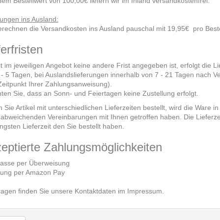
nem Bestellwert von 100,00€ liefern wir im Inland versandkostenfrei.
rungen ins Ausland:
erechnen die Versandkosten ins Ausland pauschal mit 19,95€ pro Beste
ferfristen
t im jeweiligen Angebot keine andere Frist angegeben ist, erfolgt die L
 - 5 Tagen, bei Auslandslieferungen innerhalb von 7 - 21 Tagen nach V
eitpunkt Ihrer Zahlungsanweisung).
ten Sie, dass an Sonn- und Feiertagen keine Zustellung erfolgt.
 Sie Artikel mit unterschiedlichen Lieferzeiten bestellt, wird die Ware
 abweichenden Vereinbarungen mit Ihnen getroffen haben. Die Lieferzeit
̈ngsten Lieferzeit den Sie bestellt haben.
eptierte Zahlungsmöglichkeiten
kasse per Überweisung
lung per Amazon Pay
ragen finden Sie unsere Kontaktdaten im Impressum.