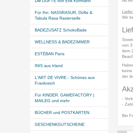
Ab ei
Die DÜFTE von Erik Kormann
Liefe
Für Ihn: NASSRASUR, Düfte &
Wir b
Tabula Rasa Rasierseife
Lie
BADEZUSATZ SchokoBade
Sowei
WELLNESS & BADEZIMMER
von 3
dem Z
ESTÉBAN Paris
Beach
Haben
INIS aus Irland
keine
der la
L'ART DE VIVRE - Schönes aus
Frankreich
Akz
Für KINDER: GAMEFACTORY |
- Vor
MAILEG und mehr
- Zah
BÜCHER und POSTKARTEN
Bei F
GESCHENKGUTSCHEINE