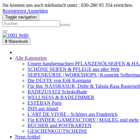
Sie können uns auch telefonisch unter : 030-280 95 354 erreichen.
Registrieren
Anmelden
Toggle navigation
0
Warenkorb
Alle Kategorien
Unsere handgemachten PFLANZENÖLSEIFEN & H
SCHÖNE SEIFEN & PFLEGE aus aller Welt
SEIFENKURSE | WORKSHOPS | Kosmetik Selberma
Die DÜFTE von Erik Kormann
Für Ihn: NASSRASUR, Düfte & Tabula Rasa Rasierseif
BADEZUSATZ SchokoBade
WELLNESS & BADEZIMMER
ESTÉBAN Paris
INIS aus Irland
L'ART DE VIVRE - Schönes aus Frankreich
Für KINDER: GAMEFACTORY | MAILEG und mehr
BÜCHER und POSTKARTEN
GESCHENKGUTSCHEINE
Neue Artikel