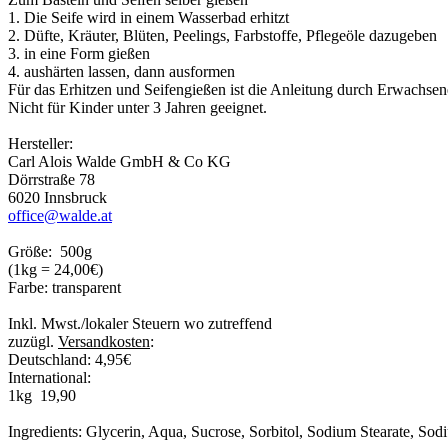
1. Die Seife wird in einem Wasserbad erhitzt
2. Düfte, Kräuter, Blüten, Peelings, Farbstoffe, Pflegeöle dazugeben
3. in eine Form gießen
4. aushärten lassen, dann ausformen
Für das Erhitzen und Seifengießen ist die Anleitung durch Erwachse
Nicht für Kinder unter 3 Jahren geeignet.
Hersteller:
Carl Alois Walde GmbH & Co KG
Dörrstraße 78
6020 Innsbruck
office@walde.at
Größe: 500g
(1kg = 24,00€)
Farbe: transparent
Inkl. Mwst./lokaler Steuern wo zutreffend
zuzügl.
Versandkosten
:
Deutschland: 4,95€
International:
1kg 19,90
Ingredients: Glycerin, Aqua, Sucrose, Sorbitol, Sodium Stearate, So