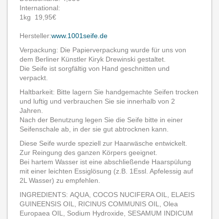
International:
1kg 19,95€
Hersteller:
www.1001seife.de
Verpackung: Die Papierverpackung wurde für uns von
dem Berliner Künstler Kiryk Drewinski gestaltet.
Die Seife ist sorgfältig von Hand geschnitten und
verpackt.
Haltbarkeit: Bitte lagern Sie handgemachte Seifen trocken
und luftig und verbrauchen Sie sie innerhalb von 2
Jahren.
Nach der Benutzung legen Sie die Seife bitte in einer
Seifenschale ab, in der sie gut abtrocknen kann.
Diese Seife wurde speziell zur Haarwäsche entwickelt.
Zur Reingung des ganzen Körpers geeignet.
Bei hartem Wasser ist eine abschließende Haarspülung
mit einer leichten Essiglösung (z.B. 1Essl. Apfelessig auf
2L Wasser) zu empfehlen.
INGREDIENTS: AQUA, COCOS NUCIFERA OIL, ELAEIS
GUINEENSIS OIL, RICINUS COMMUNIS OIL, Olea
Europaea OIL, Sodium Hydroxide, SESAMUM INDICUM